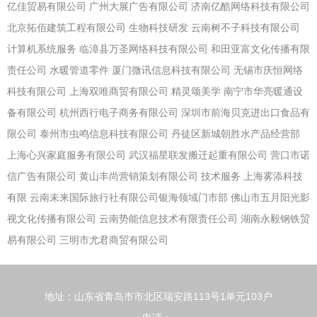
亿佳贸易有限公司
广州大展广告有限公司
济南亿酷网络科技有限公司
北京拓佰建筑工程有限公司
生物科技研发
云南树不子科技有限公司
计算机系统服务
临漳县万圣网络科技有限公司
和田亚富文化传播有限
责任公司
水暖管道零件
厦门微讯信息科技有限公司
无锡市庆恒网络
科技有限公司
上海双唯商贸有限公司
精灵颂美学
南宁市华亮暖通设
备有限公司
杭州西行电子商务有限公司
深圳市前海贝克进出口食品有
限公司
泰州市虫鸣信息科技有限公司
丹徒区新城朝胜水产品经营部
上海心兴家庭服务有限公司
武汉福星联发搬迁起重有限公司
营口市诺
信广告有限公司
黄山丰尚营销策划有限公司
技术服务
上海雾添科技
有限
云南未来国际旅行社有限公司银海领域门市部
佛山市五月阳光影
视文化传播有限公司
云南势能信息技术有限责任公司
湖南永毅钢铁贸
易有限公司
三明市尤君商贸有限公司
地址：山东省青岛市市北区瑞安路113号1单元103户