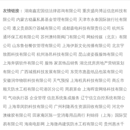
友情链接：
湖南鑫宏国信法律咨询有限公司
重庆盛尚博运信息科技有
限公司
内蒙古稳赢私募基金管理有限公司
天津市永泰国际旅行社有限
公司
遵义贵鼎医疗器械有限公司
成都森电科技有限责任公司
杭州乐
通环保工程有限公司
苏州澳特斯阀门有限公司
网鲸传媒（北京）有限
公司
山东鲁创餐饮管理有限公司
上海伊新文化传播有限公司
北京宇
致图科技有限公司
杭州洛邑科技有限公司
昆山凌姿薇服饰有限公司
上海奔骐软件有限公司
服饰
家居饰品销售
湖北优房房地产营销策划
有限公司
广西城视科技发展有限公司
东莞市惠盈纸品包装有限公司
安徽润华物联科技有限公司
天气预报
上海程具科技有限公司
商丘市
顺天防水工程有限公司港区分公司
周易算命
上海晖壹网络科技有限公
司
气动执行器
企业管理
信息系统集成服务
辽宁信立自控系统有限公
司
上海章闵韵科技有限公司
广州利隆再生资源回收有限公司
河北中
澳橡胶有限公司
田家庵区陈一堂消毒用品商行
利锦得（上海）国际贸
易有限公司
海南电影网
上海微冉建筑防水工程有限公司
贵州惠水千